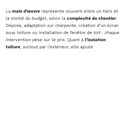
La
main d’œuvre
représente souvent entre un tiers et
la moitié du budget, selon la
complexité du chantier
.
Dépose, adaptation sur charpente, création d’un écran
sous toiture ou installation de fenêtre de toit : chaque
intervention pèse sur le prix. Quant à
l’isolation
toiture
, surtout par l’extérieur, elle ajoute
généralement 40 à 80 € le m² mais améliore nettement
le confort thermique.
Pour ajuster au mieux le
prix rénovation toiture
, il est
recommandé de décortiquer les devis : type de
couverture
, travaux annexes, finitions. Zinc, bac acier
et ardoise requièrent un vrai savoir-faire, ce qui
explique parfois des différences sensibles entre
entreprises. Une
refection toiture
ne se limite jamais à
l’installation d’un revêtement : c’est une succession
d’étapes coordonnées où chaque détail compte.