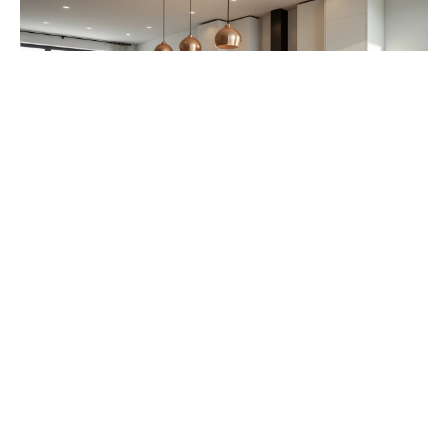
Matériaux et entretien : sélectionner une table
durable et pratique
La
sélection des matériaux
pour une table de cuisine
est fondamentale pour garantir sa longévité et sa
praticité. Plusieurs options s’offrent à vous, chacune
avec ses propres avantages :