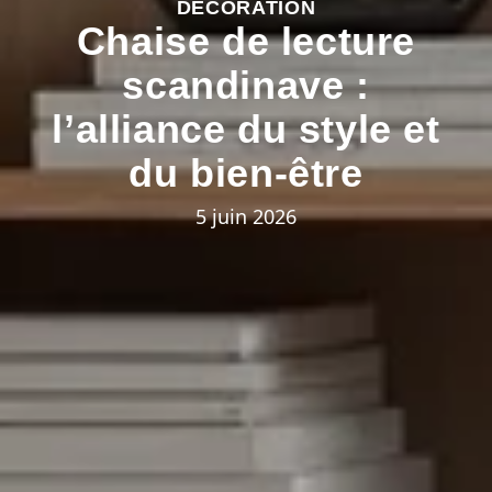
DÉCORATION
Chaise de lecture
scandinave :
l’alliance du style et
du bien-être
5 juin 2026