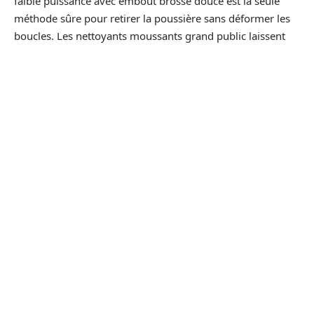
faible puissance avec embout brosse douce est la seule
méthode sûre pour retirer la poussière sans déformer les
boucles. Les nettoyants moussants grand public laissent
souvent des auréoles sur les fibres texturées : nous
préconisons un test systématique sur une zone cachée
(sous l’assise) avant toute application.