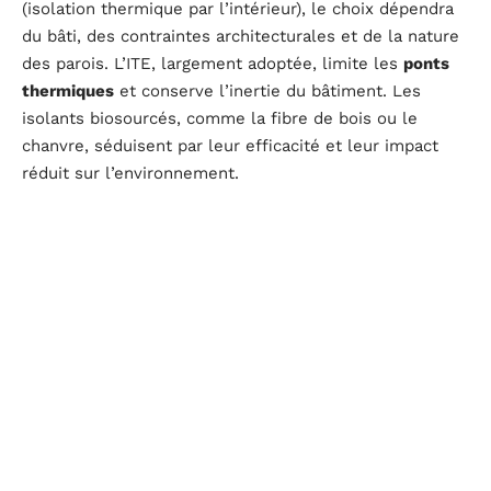
(isolation thermique par l’intérieur), le choix dépendra
du bâti, des contraintes architecturales et de la nature
des parois. L’ITE, largement adoptée, limite les
ponts
thermiques
et conserve l’inertie du bâtiment. Les
isolants biosourcés, comme la fibre de bois ou le
chanvre, séduisent par leur efficacité et leur impact
réduit sur l’environnement.
Les points de vigilance à ne pas négliger sont les
suivants :
Respect du seuil de résistance thermique : 3,7
m².K/W
Traitement rigoureux des
ponts thermiques
(jonctions avec planchers, murs de refend, baies)
Compatibilité parfaite des systèmes d’
isolation
avec
la ventilation du logement