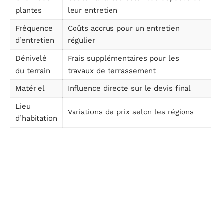
plantes
leur entretien
Fréquence
Coûts accrus pour un entretien
d’entretien
régulier
Dénivelé
Frais supplémentaires pour les
du terrain
travaux de terrassement
Matériel
Influence directe sur le devis final
Lieu
Variations de prix selon les régions
d’habitation
Tarifs des différentes prestations d’un paysagiste
Les tarifs des prestations d’un paysagiste varient selon
le type de service demandé. Pour un aménagement
paysager, prévoyez un budget oscillant entre
500€ et
1500€ pour une surface inférieure à 1000m²
. Chaque
intervention a son propre coût, influencé par des